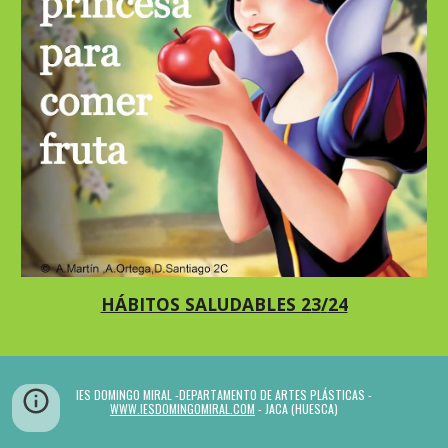
HÁBITOS SALUDABLES 2
3
/
24
IES DOMINGO MIRAL -DEPARTAMENTO DE ARTES PLÁSTICAS -
WWW.IESDOMINGOMIRAL.COM
- JACA (HUESCA)