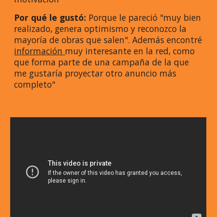
Por qué le gustó:
Porque le pareció "muy bien
realizado, genera optimismo y reconozco la
mayoría de obras que salen". Además encontré
información
muy interesante en la red, como
que forma parte de una campaña de la que
me gustaría proyectar otro anuncio más
completo"